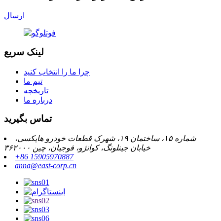
ارسال
لینک سریع
چرا ما را انتخاب کنید
تیم ما
تاریخچه
درباره ما
تماس بگیرید
شماره ۱۵، ساختمان ۱۹، شهرک قطعات خودرو هایکسی،
خیابان جینلونگ، کوانژو، فوجیان، چین ۳۶۲۰۰۰
‎+86 15905970887‎
anna@east-corp.cn