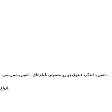
۲. انواع مختلف قاب برای نیازهای مختلف تولید ماشین بافندگی حلقوی دوتایی موجود است. سیستم جداسازی قطعات مستقل با حق ثبت اختراع.