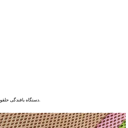
دستگاه بافندگی حلقوی دو جرسی می‌تواند پارچه توری سه بعدی، جنس رویه کفش، پارچه دولای فرانسوی، پشم جرسی ذوب شونده، پارچه دولای پشمی را ببافد.